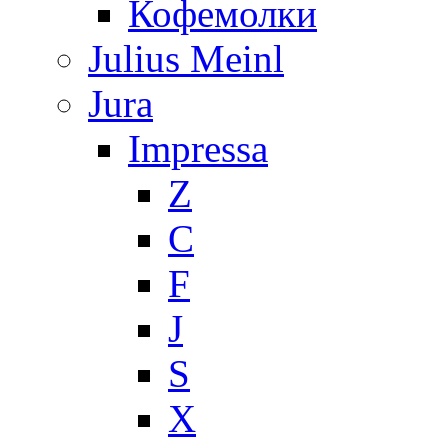
Кофемолки
Julius Meinl
Jura
Impressa
Z
C
F
J
S
X