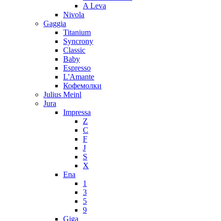
A Leva
Nivola
Gaggia
Titanium
Syncrony
Classic
Baby
Espresso
L'Amante
Кофемолки
Julius Meinl
Jura
Impressa
Z
C
F
J
S
X
Ena
1
3
5
9
Giga