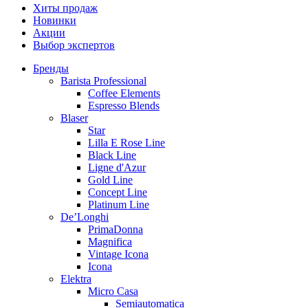
Хиты продаж
Новинки
Акции
Выбор экспертов
Бренды
Barista Professional
Coffee Elements
Espresso Blends
Blaser
Star
Lilla E Rose Line
Black Line
Ligne d'Azur
Gold Line
Concept Line
Platinum Line
De’Longhi
PrimaDonna
Magnifica
Vintage Icona
Icona
Elektra
Micro Casa
Semiautomatica