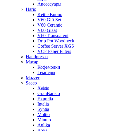
Аксессуары
Hario
Kettle Buono
V60 Gift Set
V60 Ceramic
V60 Glass
V60 Transparent
Drip Pot Woodneck
Coffee Server XGS
VCF Paper Filters
Handpresso
Macap
Кофемолки
Темперы
Mazzer
Saeco
Xelsis
GranBaristo
Exprelia
Intelia
Syntia
Moltio
Minuto
Aulika
Royal