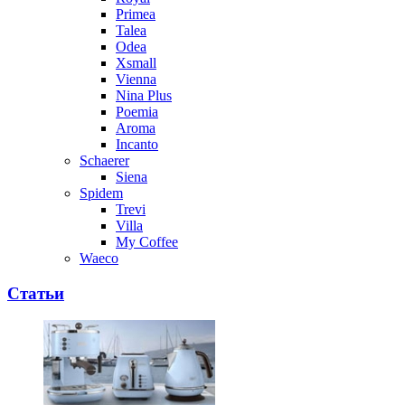
Primea
Talea
Odea
Xsmall
Vienna
Nina Plus
Poemia
Aroma
Incanto
Schaerer
Siena
Spidem
Trevi
Villa
My Coffee
Waeco
Статьи