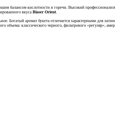
ошим балансом кислотности и горечи. Высокий профессионализ
сированного вкуса
Blaser Orient
.
ное. Богатый аромат букета отличается характерными для лати
го объема: классического черного, фильтрового «регуляр», аме