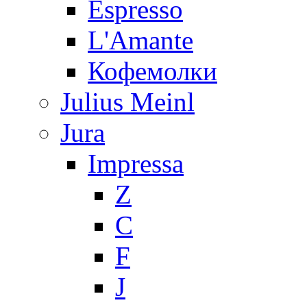
Espresso
L'Amante
Кофемолки
Julius Meinl
Jura
Impressa
Z
C
F
J