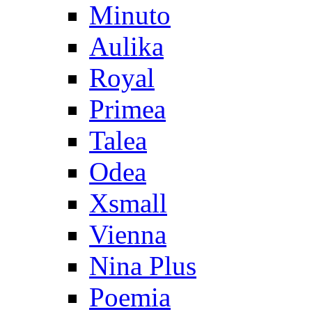
Minuto
Aulika
Royal
Primea
Talea
Odea
Xsmall
Vienna
Nina Plus
Poemia